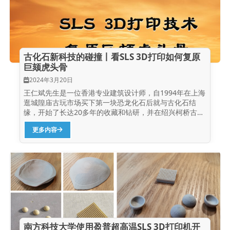
生》，便是盈普设备在文创领域应用的生动范例。这件雕
学理念，以“厚基础、宽口径、研究型”为目标，明确学科
塑灵感源自自然界水与木的共生关系，树枝盘根错节编织
发展方向和特色，以国际视野建设和发展雕塑系。在多年
成一滴在房檐上汇聚、下落的水滴，以独特造型和巧思展
的学科建设中雕塑系始终保持着清晰的学术发展脉络，以
现万物依存之美。 在创作过程中，艺术家借助盈普
其鲜明的学科专业特点、雄厚的师资以及日益提升的国际
S600DL设备实现了780mm超大尺寸构件的一次成型。盈
影响力正逐渐成为中国现代雕塑教育基地、雕塑创作与研
普...
究基地、创新型艺术人才的输出地。 雕塑系共设立具象雕
古化石新科技的碰撞丨看SLS 3D打印如何复原
塑、意象雕塑、抽象雕塑、实验雕塑、公共雕塑五大学科
巨颏虎头骨
方向，致力于从多角度、多层面培养艺术人才。 清华美院
2024年3月20日
部分作品展示 盈普P550DL打印系统 P550DL是盈普三维
王仁斌先生是一位香港专业建筑设计师，自1994年在上海
针对市场对大型激光烧结设备的需求精心研发的一款双激
逛城隍庙古玩市场买下第一块恐龙化石后就与古化石结
光SLS...
缘，开始了长达20多年的收藏和钻研，并在绍兴柯桥古镇
出资建造了盘古化石馆，从自己三四千件的化石收藏中精
更多内容
选了2000余件运到馆中展览。 王仁斌老师与柯桥盘古化
石馆 如今在盘古化石馆里展出的这2000余件化石，大部
分是王老师自己亲手修复出来的，在王老师的化石修复室
里，我们可以看到空压机、气动笔等各种各样的专业工
具，以及很多未修复的化石。同时，王老师还善于使用新
技术，多年前王老师就开始了解并利用数字化技术来提高
修复工作效率。 这次王老师就希望能使用三维扫描和
SLS...
南方科技大学使用盈普超高温SLS 3D打印机开