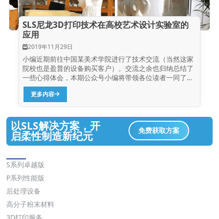
SLS尼龙3D打印技术在高校艺术设计实验室的
应用
2019年11月29日
小编近期前往中国某美术学院进行了技术交流（当然这家
院校也是盈普的设备购买客户）。交流之余也归纳总结了
一些心得体会，本期公众号小编将带领各位读者一同了解
3D打印技术在高校艺术设计实验室的应用。 首先还是要
更多内容
和读者们简单概述一下艺术设计，在高校中艺术设计是一
门独立的艺术学科，主要包括工业设计、环境艺术设计、
视觉传达设计等，其同时涉及美术、人体工程学、雕塑、
以SLS解决方案，开
建筑基础知识、家具设计、装饰文化、园林艺术、色彩心
免费获取方案
理学、材料学、软件操作、模型制作等诸多领域。高校设
启柔性制造新纪元
立艺术设计实验室的历史由来已久，但随着时代的发展，
绝大多数传统艺术设计实验教学已不能满足现代艺术教育
解决方案
发展的要求，通过引进3D打印技术，特别是SLS工艺，因
S系列卓越版
其无需支撑的打印特性，完全打破了传统技术的限制，可
P系列性能版
以轻松准确的加工出学生的“奇思妙想”，快速提升学生的
设计创新、创造能力。 上图为：广州美术学院学生毕业设
后处理设备
计高分屏风作品（SLS） 其次，随着3D打印行业的不断
高分子粉末材料
发展，...
3D打印服务