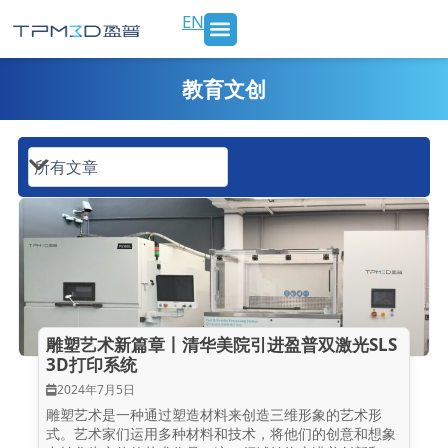
跳
EN
至
内
SLS 打印机及材料
3D打印服务
行业应用
新闻 & 博客
关于我们
联系我们
容
教育文创
雕塑艺术新篇章丨清华美院引进盈普双激光SLS
3D打印系统
2024年7月5日
雕塑艺术是一种通过塑造材料来创造三维形象的艺术形
式。艺术家们运用多种材料和技术，将他们的创意和想象