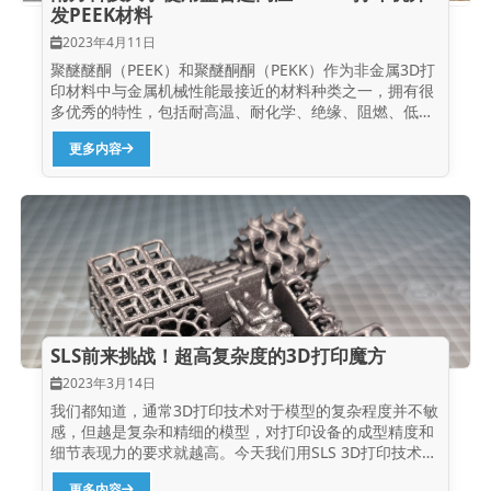
发PEEK材料
2023年4月11日
聚醚醚酮（PEEK）和聚醚酮酮（PEKK）作为非金属3D打
印材料中与金属机械性能最接近的材料种类之一，拥有很
多优秀的特性，包括耐高温、耐化学、绝缘、阻燃、低摩
擦自润滑、生物相容性、可高温消杀灭菌等，这些优点使
更多内容
它们成为汽车、军工、航空航天、医疗等高端应用领域的
热门材料。但是高性能聚合物的打印成型是最为困难的，
因为它们对成型温度的要求非常苛刻，这就需要打印装备
有高超的温度控制和相关打印参数控制能力，同时要具备
良好的稳定性。 SLS打印的PEEK颅骨修复模型（左）和
FDM打印的PEKK通风管道模型（右） 盈普作为国内领先
的工业级SLS激光烧结增材制造设备制造商，在这方面也
有深入研究，推出了国内首台成熟打印PEEK材料的SLS激
光烧结设备——S320HT，通过德国莱茵TÜV...
SLS前来挑战！超高复杂度的3D打印魔方
2023年3月14日
我们都知道，通常3D打印技术对于模型的复杂程度并不敏
感，但越是复杂和精细的模型，对打印设备的成型精度和
细节表现力的要求就越高。今天我们用SLS 3D打印技术挑
战打印一个高难度的魔方。 这个魔方由27个不同的小块组
更多内容