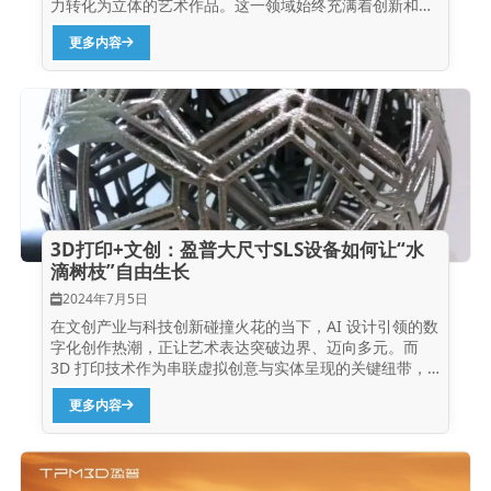
力转化为立体的艺术作品。这一领域始终充满着创新和想
象，艺术家们不断探索新材料和技术，以表达他们的情
更多内容
感，并带给观众全新的视觉体验。3D打印技术，作为一种
数字化的“塑造”手段，与雕塑艺术有着天然的契合度。其
自带的“科技魅力”和“新颖感”为雕塑艺术的创新提供了广阔
的空间。特别是SLS（选择性激光烧结）技术，由于其无
需支撑结构、强度高、耐久性佳等特点，这种“所见即所
得”的数字化技术极大地拓宽了设计师的创作边界，使他们
能够更快速、更有效地将他们的创意和想象力转化为现
实。 盈普P550DL设备打印的大地之子缩比模型，模型尺
寸为300x160x80mm，打印材料为
Precimid1172Pro(PA12)，打印时间为3小时。 盈普三维
3D打印+文创：盈普大尺寸SLS设备如何让“水
是国内老牌激光烧结增材制造设备制造商，目前与清华大
滴树枝”自由生长
学艺术学院雕塑系达成合作，成功安装了盈普的大尺寸双
激光SLS增材制造系统P550DL，为学校师生设计打印和共
2024年7月5日
享打印等应用提供服务。此次与盈普的合作，是学校对盈
在文创产业与科技创新碰撞火花的当下，AI 设计引领的数
普技术实力、产品品质及服务水平的充分肯定。我们期待
字化创作热潮，正让艺术表达突破边界、迈向多元。而
通过P550DL这一具有大成型体积、高打印效率及可靠稳
3D 打印技术作为串联虚拟创意与实体呈现的关键纽带，
定的打印品质的设备，实现更多卓越的雕塑设计，并为校
正与 AI 设计并肩，重塑艺术作品从灵感萌发到实物成型
内师生和社会创造更多价值。 清华美院基础加工实验室的
更多内容
的全链条生态。作为国内专注选择性激光烧结（SLS）技
盈普P550DL+PPS 关于清华美院雕塑系 雕塑系建于1999
术的企业，盈普三维深耕该领域二十余年，通过持续迭代
年12月，前身是中央工艺美术学院装饰艺术系雕塑专业。
设备性能，为艺术创作者提供从创意到实体作品的可靠支
经过近二十年的发展，业已形成高水平的教师队伍和完整
持。 清华美院雕塑系在读博士创作的作品《碎裂·共
的教学体系。本着“依托传统、立足当代、关注未来”的办