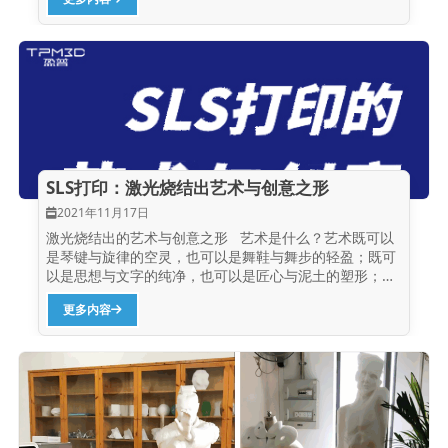
成，其中包括：核心块1个、对接块6个（表面纹理特
征）、边角块8个（镂空/晶格结构特征）、棱边块12个
（装配一体打印结构/精细结构特征），这27块分别打
印，然后组装在一起。 △魔方由27个不同特点的小块组成
这个魔方模型非常考验打印设备的整体打印精度和一致
性，因为27块小块在打印后要实现组装，并顺畅旋转，就
需要保证打印结果与设计预留间隙一致。除此之外，每种
类型的小块都有不同的结构特点，考察不同方面的打印能
力。 其中，核心块要求打印后具备良好的机械强度、光滑
且耐磨的表面，从而满足旋转顺畅和长期使用的要求；6
SLS打印：激光烧结出艺术与创意之形
个对接块对打印强度和表面效果有同样要求的同时，也要
求体现出设备对小的凹凸纹理的打印能力。 △对接块还要
2021年11月17日
求设备能打印出表面的凹凸纹理 8个边角块则要求设备在
激光烧结出的艺术与创意之形 艺术是什么？艺术既可以
打印各种细小镂空和晶格结构时，激光扫描的精细度和控
是琴键与旋律的空灵，也可以是舞鞋与舞步的轻盈；既可
制能力，以及在清粉时，小间隙是否能够清理彻底。 △边
以是思想与文字的纯净，也可以是匠心与泥土的塑形；既
角块由各种类型的镂空和晶格结构组成 12个棱边块主要
可以是颜料与画布的呼应，也可以是光与影的晦明；既可
可以分为2类：装配结构的一体成型和精细结构的打印，
更多内容
以是火与烟花的激情，也可以是激光与粉末的共鸣，所以
目的是分别体现装配结构和精细结构的打印效果，同时也
艺术就是…… 额，不好意思，放错图了...
考察了材料在打印后的机械强度和耐久性。 △锁链、弹
簧、球头、螺纹、铰链、齿轮6种装配结构一体打印 △小
船、龙头、薄壁、细柱、螺旋、镂空6种精细结构打印 对
于这个比较复杂的魔方，我们决定使用盈普高复用性的
Precimid1172Pro...