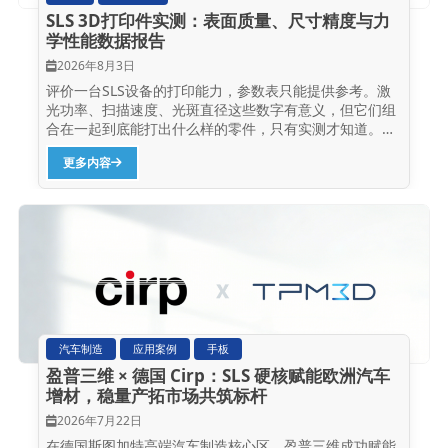
SLS 3D打印件实测：表面质量、尺寸精度与力
学性能数据报告
2026年8月3日
评价一台SLS设备的打印能力，参数表只能提供参考。激
光功率、扫描速度、光斑直径这些数字有意义，但它们组
合在一起到底能打出什么样的零件，只有实测才知道。本
文以盈普P360为例，用标准测试样件的实测数据回答三个
更多内容
问题：表面能做到多光滑、尺寸精度能到多少、强度够不
够。测试材料选择了两种最具代表性的尼龙粉末——
Precimid1172Pro...
汽车制造
应用案例
手板
盈普三维 × 德国 Cirp：SLS 硬核赋能欧洲汽车
增材，稳量产拓市场共筑标杆
2026年7月22日
在德国斯图加特高端汽车制造核心区，盈普三维成功赋能