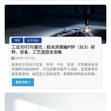
激光烧结（SLS）增材制造专家盈普三维，将工业级SLS...
博客
技术指南
工业3D打印避坑：粉末床熔融PBF（SLS）材
料、设备、工艺选型全攻略
2026年7月15日
如果你正在设计支架、外壳、卡扣、风道、可穿戴设备这
类塑料功能结构件，不仅想要外观尺寸达标，更需要零件
能直接落地、稳定投入实际使用，那塑料材料粉末床熔融
（PBF）是极具优势的优选3D打印工艺。 在当下主流3D
更多内容
打印技术中，塑料材料PBF最大的优势，就是可以直接用
工业级热塑性粉末，打印出高密度、性能各向同性的实用
功能零件，而且全程无需额外添加打印支撑，完美适配各
类复杂功能结构的开发与小批量生产。 这篇文章会一次性
讲透塑料材料粉末床熔融技术的核心原理、完整加工流
程、适配材料、设备选型技巧，还有真实落地案例。文中