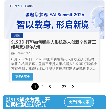
Precimid1190共聚尼龙材料本身就是带有轻微透明得天
然色，经过蒸汽平滑处理后，打印件表面光洁、无层纹，
透明感进一步加强，甚至具备类似玉石的质感，触摸上去
光滑温润，让人爱不释手。 图片从左到右分别是和田玉、
Precimid1190、尼龙12表面效果 除了美观外，
Precimid1190的表面质感让它在医疗康复领域更具备以
下实用优势： √ 光滑的接触质感：平滑处理后表面光滑细
腻，不会磨伤皮肤 √ 方便水洗清洁：平滑表面不藏污纳
新闻
垢，可反复消毒使用 √ 极高的耐用性：表面没有细微孔
SLS 3D 打印如何赋能人形机器人创新？盈普三
隙，长期使用不易开裂或损坏 √ 穿戴透气舒适：多孔结构
维与您相约杭州
设计配合柔性材料，贴合人体曲线 内在性能：铁血柔情
Precimid1190外观温润如玉，内在还要铁血柔情。它是
2026年6月23日
盈普材料团队基于共聚尼龙工艺开发的高性能粉末材料。
6 月 25–26 日，2026中国具身智能与人形机器人创新峰
其具备如下过硬的性能指标： · 拉伸强度：39...
会将在杭州启幕，盈普三维携人形机器人SLS 3D打印解决
方案亮相，诚邀行业伙伴现场共探增材制造赋能机器人创
新和产业化落地新路径。 作为聚焦具身智能与人形机器人
更多内容
产业发展的专业交流平台，本届峰会以“智以载身，形启新
境”为主题，围绕人形机器人智能化、实用化及产业化发展
1
2
3
…
23
趋势，汇聚250+顶尖科研院所、头部整机企业、核心部件
企业、科研机构及行业伙伴，共同探讨具身智能时代下的
技术创新与应用落地。 随着具身智能与人形机器人产业加
以SLS解决方案，开
速发展，机器人零部件在结构设计、轻量化、强度、快速
免费获取方案
启柔性制造新纪元
迭代等方面提出了更高要求。SLS...