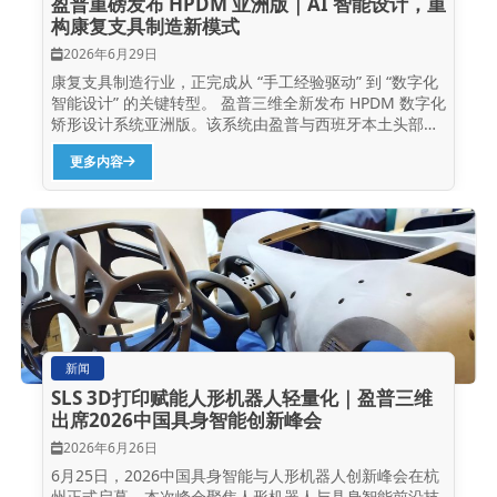
盈普重磅发布 HPDM 亚洲版｜AI 智能设计，重
一，就是打印质量和交付速度。而盈普P360正是为这一需
构康复支具制造新模式
求而生。P360采用高效能CO₂激光器与动态聚焦扫描系
统，能够在全幅面内保持光斑精度，确保打印零件的细节
2026年6月29日
表现优异。成型缸尺寸为360×360×600mm，扫描速度可
康复支具制造行业，正完成从 “手工经验驱动” 到 “数字化
达15m/s，兼顾了成型尺寸与生产效率，特别适合手板加
智能设计” 的关键转型。 盈普三维全新发布 HPDM 数字化
工中的中小批量、多品种快速响应需求。 四川印时代装机
矫形设计系统亚洲版。该系统由盈普与西班牙本土头部矫
现场的盈普P360和PPS 同时，P360支持主动冷却专利技
形企业 Edser 联合研发，沉淀欧洲...
术，打印结束后可自动进入冷却阶段，无需人工干预，大
更多内容
幅缩短成型周期，助力印时代提升整体交付能力。 综合成
本与稳定性兼得 对于手板加工企业而言，设备的综合成本
和长期稳定性同样至关重要。盈普P360采用双侧上供粉设
计，结构更紧凑、维护更简便，配合内置氮气发生器，无
需额外采购制氮设备，降低了使用门槛与运营成本。同
时，盈普高分子粉体材料可无限次回收循环使用，回收率
接近100%，设备平均能耗仅为3kW，进一步帮助印时代
降低运营成本。 盈普P360高性能SLS...
新闻
SLS 3D打印赋能人形机器人轻量化｜盈普三维
出席2026中国具身智能创新峰会
2026年6月26日
6月25日，2026中国具身智能与人形机器人创新峰会在杭
州正式启幕。本次峰会聚焦人形机器人与具身智能前沿技