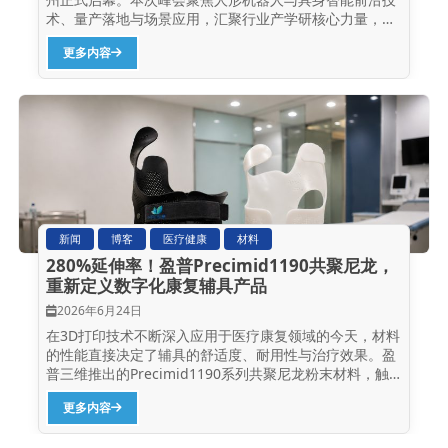
术、量产落地与场景应用，汇聚行业产学研核心力量，共
话产业发展新趋势。盈普三维携SLS选择性激光烧结技术
更多内容
及人形机器人一站式智造解决方案亮相，为行业复杂结构
制造、轻量化量产难题提供高效解决方案。 聚焦人形机器
人智造，盈普SLS技术落地标杆应用 深耕工业级SLS...
新闻
博客
医疗健康
材料
280%延伸率！盈普Precimid1190共聚尼龙，
重新定义数字化康复辅具产品
2026年6月24日
在3D打印技术不断深入应用于医疗康复领域的今天，材料
的性能直接决定了辅具的舒适度、耐用性与治疗效果。盈
普三维推出的Precimid1190系列共聚尼龙粉末材料，触
感温润似玉，筋骨铁血耐折，以其卓越的韧性、优异的打
更多内容
印精度和良好的生物相容性，正在成为数字化矫形与康复
辅具制造的理想选择。 外观触感：温润如玉 盈普