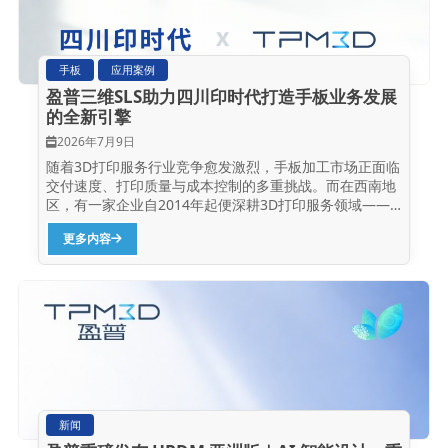
所有材料性能参数、应用成果，均来自盈普标准化测试的
官方材料数据表，以及公开落地的客户实战案例，内容真
实可参考。 SLS...
手板
应用案例
盈普三维SLS助力四川印时代打造手板业务发展
的全新引擎
2026年7月9日
随着3D打印服务行业竞争愈发激烈，手板加工市场正面临
交付速度、打印质量与成本控制的多重挑战。而在西南地
区，有一家企业自2014年起便深耕3D打印服务领域——
它就是四川印时代增材制造有限公司。 作为西南地区最早
更多内容
从事3D打印技术应用的企业之一，印时代始终致力于为企
业和高校提供专业高效的三维打印综合解决方案，并积极
探索产业发展新技术、新趋势。如今，印时代已发展成为
一家集手板打样、3D打印服务、CNC精加工、小批量复模
等业务于一体的高新技术企业，服务覆盖汽车、航空、电
子、家电、工业设计等多个行业。 近年来树脂加工服务愈
趋瓶颈，印时代探索开展SLS业务的可能，在厂家和设备
合作选择中，印时代最终引进了两台盈普P360激光烧结设
备及一台PPS粉体全性能处理工作站（一拖二配置），用
于其全新核心SLS手板加工服务。那么为什么他们会选择
新闻
盈普？ 打印质量与交付速度并重 印时代的核心关注点之