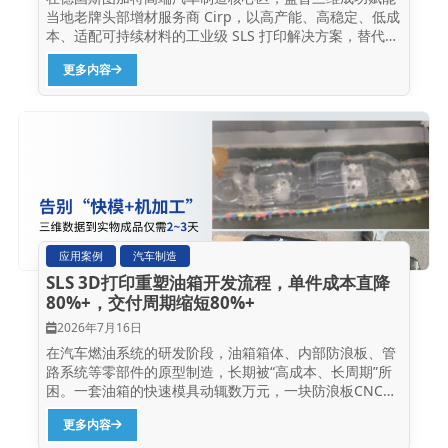
当地老牌头部增材服务商 Cirp，以高产能、高稳定、低成
本、适配可持续材料的工业级 SLS 打印解决方案，替代原
有欧洲设备短板，精准破解欧洲汽车零部件小批量、多品
更多内容
种量产难题。 凭借盈普...
应用案例
汽车制造
SLS 3D打印重塑油箱开发流程，单件成本直降
80%+，交付周期缩短80%+
2026年7月16日
在汽车燃油系统的研发阶段，油箱箱体、内部防浪板、管
路系统等零部件的原型制造，长期被“高成本、长周期”所
困。一套油箱的快速模具动辄数万元，一块防浪板CNC铣
削加工也要上千元，且等待时间少则一周、多则半个月，
更多内容
这对于研发团队的测试迭代任务非常不利。那么如何让油
箱系统的原型验证变得更快、更省、更灵活？ 国内选择性