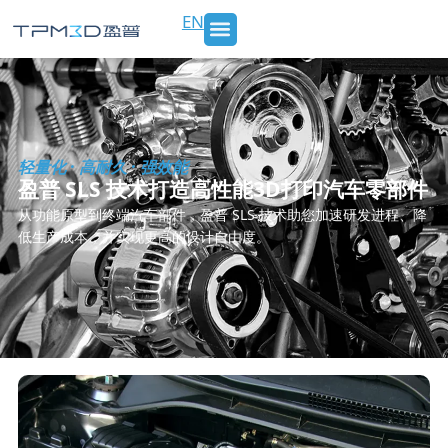
跳
EN
至
内
SLS 打印机及材料
3D打印服务
行业应用
新闻 & 博客
关于我们
联系我们
容
轻量化 · 高耐久 · 强效能
盈普 SLS 技术打造高性能3D打印汽车零部件
从功能原型到终端汽车部件，盈普 SLS 技术助您加速研发进程、降
低生产成本，并实现更高的设计自由度。