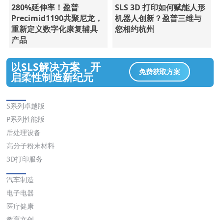
280%延伸率！盈普
SLS 3D 打印如何赋能人形
Precimid1190共聚尼龙，
机器人创新？盈普三维与
重新定义数字化康复辅具
您相约杭州
产品
以SLS解决方案，开
免费获取方案
启柔性制造新纪元
解决方案
S系列卓越版
P系列性能版
后处理设备
高分子粉末材料
3D打印服务
应用
汽车制造
电子电器
医疗健康
教育文创