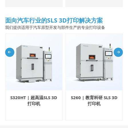
销第一。2024年，我国新能
辆也如雨后春笋般出现在我
源汽车年产销量迈上千万量
们的日常生活中，像快递
级台阶，分别达到1288.8万
车、保洁车、消防车等等。
面向汽车行业的SLS 3D打印解决方案
辆和1286.6万辆，产品出口
这些无人驾驶车辆自动化程
到70多个国家和地区。 在这
度高，能够有效减少人力投
我们提供适用于汽车原型开发与部件生产的专业打印设备
一浪潮中，增材制造技术正
入，另外在一些特定的危险
成为推动新能源汽车研发创
场合中可以代替人的角色，
新与生产制造的重要力量。
起到保护人民财产安全的作
盈普SLS选择性激光烧结3D打
用。 生活中的各类无人驾驶
印技术，凭借其独特优势，
车辆 今天给大家分享的案例
正在从研发到生产的全流程
就来自无人驾驶车辆领域
中赋能新能源汽车行业。 快
——无人驾驶警车。位于迪
速原型件制造...
拜的自动驾驶车辆厂商
MicroPolis...
S320HT | 超高温SLS 3D
S260 | 教育科研 SLS 3D
打印机
打印机