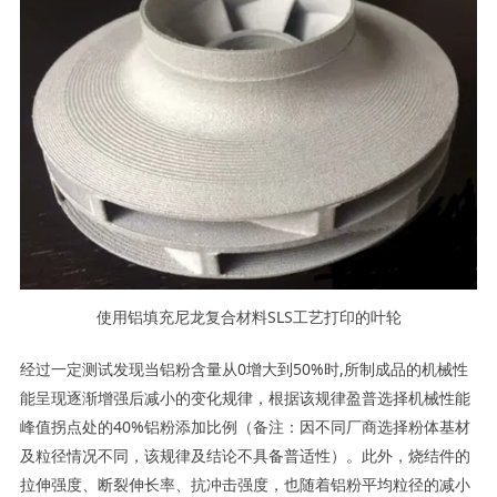
使用铝填充尼龙复合材料SLS工艺打印的叶轮
经过一定测试发现当铝粉含量从0增大到50%时,所制成品的机械性
能呈现逐渐增强后减小的变化规律，根据该规律盈普选择机械性能
峰值拐点处的40%铝粉添加比例（备注：因不同厂商选择粉体基材
及粒径情况不同，该规律及结论不具备普适性）。此外，烧结件的
拉伸强度、断裂伸长率、抗冲击强度，也随着铝粉平均粒径的减小