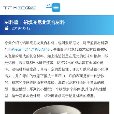
跳
EN
至
内
SLS 打印机及材料
3D打印服务
行业应用
新闻 & 博客
关于我们
联系我们
容
材料篇 | 铝填充尼龙复合材料
2019-10-12
今天介绍的铝填充尼龙复合材料，也叫混铝尼龙，对应盈普材料牌
号为
Precimid1171Pro AF40
，是由白色尼龙12粉末状材质和40%
灰色铝粉组成的复合材料。如上描述就是在尼龙的粉末中掺杂一部
分铝粉，通过SLS技术进行打印，使打印出的成品赋有金属的光
泽。混铝材料强度高，具有一定的柔韧性，使其可以承受较小的冲
击力，并在弯曲的状态下抵抗一些压力。它的表面是有一种沙沙
的、粉末的质感也略微有些疏松。混铝尼龙材料适用于复杂的模
型，概念模型，系列的小模型(一个模型多个部件)及其他功能性模
型。适合需要灰色外观，或强度要求高于尼龙材料的模型。