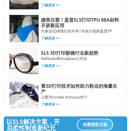
了解更多 >>
媲美注塑！盈普SLS打印TPU 88A材料
开辟新应用
大家还记得我们在今年1月份介绍的盈普TP
了解更多 >>
SLS 3D打印眼镜行业新趋势
Netlooks和Sculpteo公司合
了解更多 >>
看3D打印技术如何助力鞋业的海量生
产
上图为:Under Armour2017
了解更多 >>
以SLS解决方案，开
免费获取方案
启柔性制造新纪元