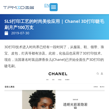
跳
EN
至
内
SLS 打印机及材料
3D打印服务
行业应用
新闻 & 博客
关于我们
联系我们
容
SLS打印工艺的时尚美妆应用 | Chanel 3D打印睫毛
刷月产100万支
2019-07-30
3D打印技术进入时尚界已经有一段时间了，从服装、鞋、领带、珠
宝、皮包，灯具等都有涉及。此前，化妆品也采用了3D打印技术。
现在，法国著名时装品牌香奈儿(Chanel)已开始全面生产3D打印的
睫毛刷。