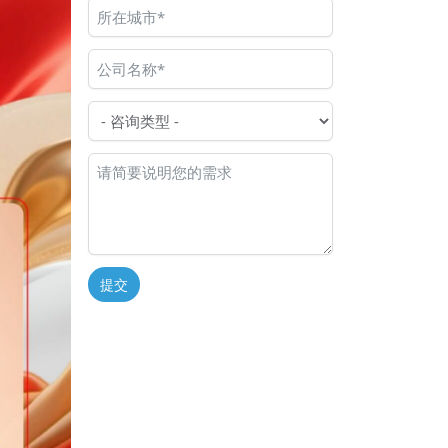
提交
Alternative: