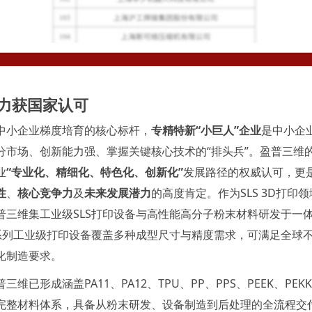
力获国家认可
中小企业梯度培育的核心标杆，
专精特新“小巨人”企业
是中小企
分市场、创新能力强、掌握关键核心技术的“排头兵”。盈普三维
业
“专业化、精细化、特色化、创新化”
发展路径的权威认可，更
性
、
核心竞争力
及
未来发展潜力
的高度肯定。作为SLS 3D打印
普三维集工业级SLS打印设备与高性能高分子粉末材料研发于一体
系列工业级打印设备覆盖多种成型尺寸与精度需求，可满足全球
化制造要求。
普三维已形成涵盖
PA11
、PA12、TPU、PP、PPS、PEEK、PE
完整材料体系，具备从粉末研发、设备制造到后处理的全流程交