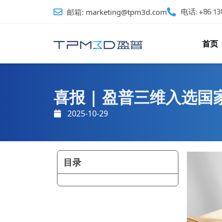
跳
电话: +86 130
邮箱: marketing@tpm3d.com
至
内
容
首页
喜报 | 盈普三维入选国
2025-10-29
目录