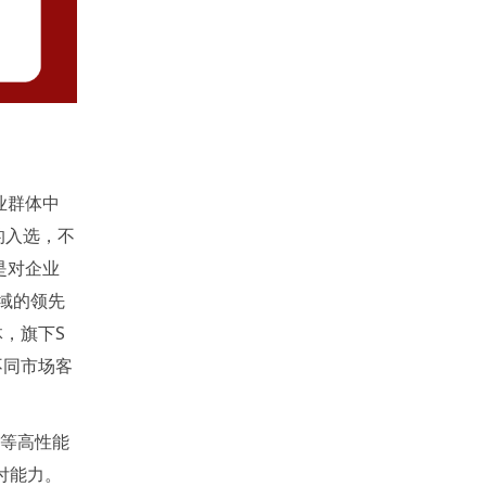
业群体中
的入选，不
是对企业
领域的领先
，旗下S
不同市场客
KK等高性能
付能力。