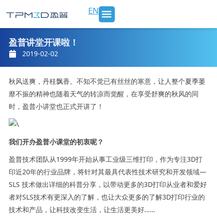
跳
EN
至
内
SLS 打印机及材料
3D打印服务
行业应用
新闻 & 博客
关于我们
联系我们
容
盈普讲堂开课啦！
2019-02-02
秋风送爽，丹桂飘香。不知不觉已有丝丝的寒意，让人整个夏季萎
靡不振的精神也随着天气的转凉而觉醒，在享受舒爽的秋风的同
时，盈普小讲堂也正式开讲了！
我们开办盈普小课堂的初衷呢？
盈普技术团队从1999年开始从事工业级三维打印，作为专注3D打
印近20年的行业品牌，将针对其最具代表性技术研究和开发领域—
SLS 技术做出详细的科普分享，以带动更多的3D打印从业者和爱好
者对SLS技术有更深入的了解，也让大众更多的了解3D打印行业的
技术和产品，让科技改变生活，让生活更美好……