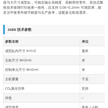
器与大尺寸成型缸，可稳定输出高精度、高耐用性零件。其动态聚
焦技术保障打印效果一致性，且支持 0.06–0.2mm 可调层厚，能
灵活平衡零件细节精度与生产效率，适配多元制造需求。
S480 技术参数
参数名称
单位
成型缸内尺寸 X×Y×Z
毫米
主机尺寸 W×D×H
米
控制单元尺寸 W×D×H
米
主机重量
千克
CO₂激光功率
瓦特
对焦
–
成型速度
毫米 / 小时