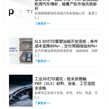
欧洲汽车增材，稳量产拓市场共筑标
杆
在德国斯图加特高端汽车制造核心区，盈普三
[…]
了解更多 >>
SLS 3D打印重塑油箱开发流程，单件
成本直降80%+，交付周期缩短80%+
在汽车燃油系统的研发阶段，油箱箱体、内部
[…]
了解更多 >>
工业3D打印避坑：粉末床熔融
PBF（SLS）材料、设备、工艺选型
全攻略
如果你正在设计支架、外壳、卡扣、风道、可
[…]
了解更多 >>