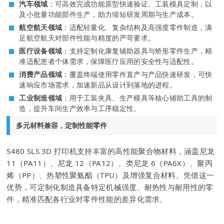
汽车领域
：可高效完成功能原型快速验证、工装模具定制，以
及小批量功能部件生产，助力缩短研发周期与生产成本。
航空航天领域
：适配轻量化、复杂结构及高强度零件制造，满
足航空航天对部件性能与精度的严苛要求。
医疗设备领域
：支持定制化康复辅助器具与矫形零件生产，精
准适配患者个体需求，保障医疗应用的安全性与适配性。
消费产品领域
：覆盖终端使用零件直产与产品快速研发，可快
速响应市场需求，加速新品从设计到落地的进程。
工业制造领域
：用于工装夹具、生产模具等核心辅助工具的制
造，提升车间生产效率与工序稳定性。
多元材料兼容，定制性能零件
S480 SLS 3D 打印机支持丰富的高性能聚合物材料，涵盖尼龙
11（PA11）、尼龙 12（PA12）、类尼龙 6（PA6X）、聚丙
烯（PP）、热塑性聚氨酯（TPU）及增强复合材料。凭借这一
优势，可定制化制造具备特定机械强度、耐热性与耐用性的零
件，精准匹配各行业对零件性能的差异化需求。