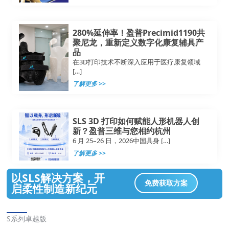
280%延伸率！盈普Precimid1190共
聚尼龙，重新定义数字化康复辅具产
品
在3D打印技术不断深入应用于医疗康复领域
[…]
了解更多 >>
SLS 3D 打印如何赋能人形机器人创
新？盈普三维与您相约杭州
6 月 25–26 日，2026中国具身 […]
了解更多 >>
以SLS解决方案，开
免费获取方案
启柔性制造新纪元
解决方案
S系列卓越版