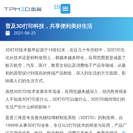
跳
EN
至
内
SLS 打印机及材料
3D打印服务
行业应用
新闻 & 博客
关于我们
联系我们
容
普及3D打印科技，共享便利美好生活
2021-06-25
3D打印技术最早起源于19世纪末，在近几十年历程中，3D打印无
论从技术还是材料使用上，都越来越多样化，应用范围更是涵盖了
航天航空，汽车，医疗，教育文创以及消费电子产品等领域，从最
初的原型设计到现在的终端产品制造，深入到生活的方方面面，影
响着人们的生活方式。
虽然3D打印技术发展非常迅速，应用也越来越深入，但仍然有很多
人不知道3D打印是什么，3D打印可以做什么，3D打印能对我们的
生活产生什么样的影响？
盈普三维是专业激光烧结增材制造系统（3D打印）的制造商，自
1999年从事3D打印业务，专注SLS打印技术的研发与应用，产品广
泛应用于汽车、医疗、航天航空、消费品及电子、教育等领域。
盈