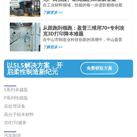
在工业材料领域，性能的每一步进阶都推动着
了解更多 >>
从跟跑到领跑：盈普三维用70+专利攻
克3D打印降本难题
在中山市制造业科技创新的浪潮中，中山盈普
了解更多 >>
以SLS解决方案，开
免费获取方案
启柔性制造新纪元
解决方案
S系列卓越版
P系列性能版
后处理设备
高分子粉末材料
3D打印服务
应用
汽车制造