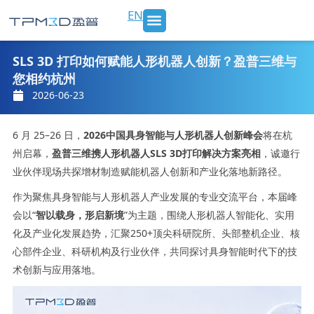
跳
EN
至
内
SLS 打印机及材料
3D打印服务
行业应用
新闻 & 博客
关于我们
联系我们
容
SLS 3D 打印如何赋能人形机器人创新？盈普三维与
您相约杭州
2026-06-23
6 月 25–26 日，
2026中国具身智能与人形机器人创新峰会
将在杭
州启幕，
盈普三维
携人形机器人SLS 3D打印解决方案亮相
，诚邀行
业伙伴现场共探
增材制造
赋能机器人创新和产业化落地新路径。
作为聚焦具身智能与人形机器人产业发展的专业交流平台，本届峰
会以“
智以载身，形启新境
”为主题，围绕人形机器人智能化、实用
化及产业化发展趋势，汇聚250+顶尖科研院所、头部整机企业、核
心部件企业、科研机构及行业伙伴，共同探讨具身智能时代下的技
术创新与应用落地。