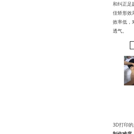
和纠正足
佳矫形效
效率低，
透气。
3D打印
制作难度