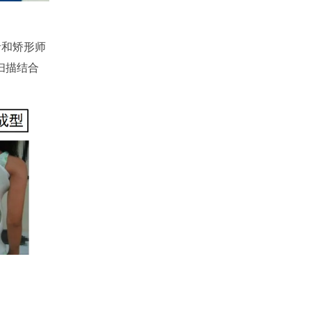
者和矫形师
扫描结合