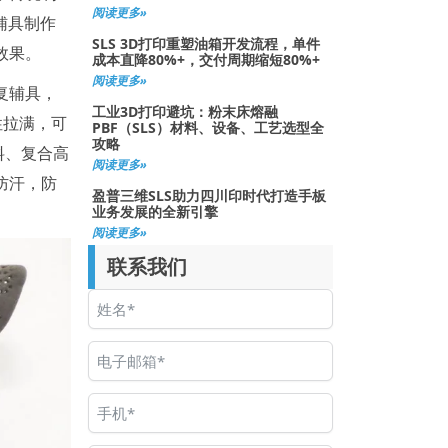
阅读更多»
复辅具制作
SLS 3D打印重塑油箱开发流程，单件
效果。
成本直降80%+，交付周期缩短80%+
阅读更多»
复辅具，
工业3D打印避坑：粉末床熔融
性拉满，可
PBF（SLS）材料、设备、工艺选型全
攻略
料、复合高
阅读更多»
防汗，防
盈普三维SLS助力四川印时代打造手板
业务发展的全新引擎
阅读更多»
联系我们