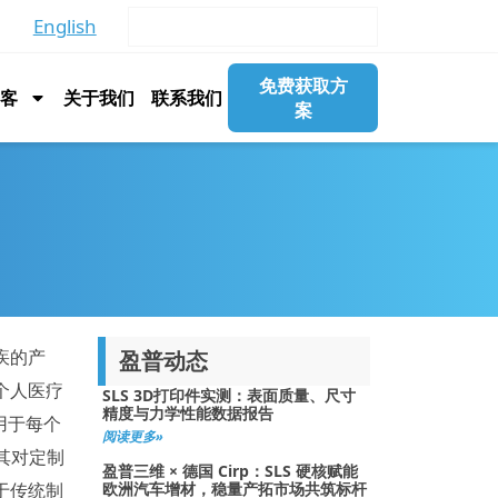
English
免费获取方
博客
关于我们
联系我们
案
疾的产
盈普动态
个人医疗
SLS 3D打印件实测：表面质量、尺寸
精度与力学性能数据报告
用于每个
阅读更多»
其对定制
盈普三维 × 德国 Cirp：SLS 硬核赋能
于传统制
欧洲汽车增材，稳量产拓市场共筑标杆