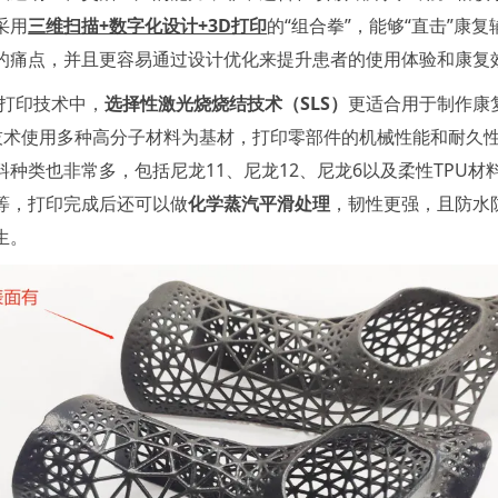
采用
三维扫描+数字化设计+3D打印
的“组合拳”，能够“直击”康
的痛点，并且更容易通过设计优化来提升患者的使用体验和康复
D打印技术中，
选择性激光烧烧结技术（SLS）
更适合用于制作康
S技术使用多种高分子材料为基材，打印零部件的机械性能和耐久
料种类也非常多，包括尼龙11、尼龙12、尼龙6以及柔性TPU材
等，打印完成后还可以做
化学蒸汽平滑处理
，韧性更强，且防水
生。