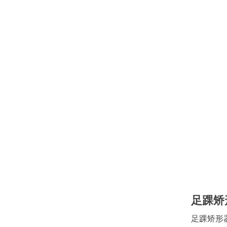
足踝矫
足踝矫形