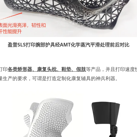
盈普SLS打印腕部护具经AMT化学蒸汽平滑处理前后对比
打印
各类矫形器、康复头枕、鞋垫、假肢
等产品，并且打印速度
量生产的要求，可谓是打造定制化康复辅具的神兵利器。