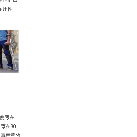
耐用性
般侧弯在
在30-
。再严重的