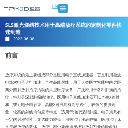
跳
EN
至
内
SLS 打印机及材料
3D打印服务
行业应用
新闻 & 博客
关于我们
联系我们
容
SLS激光烧结技术用于高端放疗系统的定制化零件快
速制造
2022-06-08
前言
放疗系统的最主要组成部分是医用电子直线加速器，它是利用微波
电场对电子进行加速，产生高能射线，用于人类医学实践中的远距
离外照射放射治疗活动的大型医疗设备，广泛应用于各种肿瘤的治
疗，特别是深部肿瘤的治疗。医用电子直线加速器可以产生X辐射
和（或）电子辐射束。高能X射线具有高穿透性、较低的皮肤剂
量、较高的射线均匀度等特点，适用于治疗深部肿瘤。电子束具有
一定的射程特性，穿透能力较低，用来治疗浅表肿瘤。医用治疗床
是患者放疗的载体，放疗过程中要考虑床板对放射剂量的吸收影