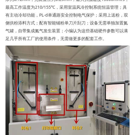
最高工作温度为210/155℃，采用室温风冷控制系统恒温管理；具
有主动冷却功能，PL-d单通路安全控制电气保护；采用上送粉，双
侧供粉添料方式；配有智能铺粉单刀片刮刀；设备无需单独加置氮
气罐，自带集成氮气发生装置；小编认为这些基础硬件参数可以满
足几乎所有工厂的使用条件，无需做更多的配套工作。