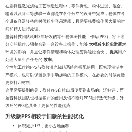
在选择性激光烧结工艺制造过程中，零件拆包、粉体过滤、混合、
输送以及除尘等步骤一直都是在各个分立的设备中完成，粉体在各
个设备容器转移的时候粉尘容易泄露，且需要耗费操作员大量的时
间和精力进行处理。
盈普科技团队耗时3年研发的零件粉体全性能工作站(PPS)，将上述
分立的操作步骤整合到一台设备上操作，能够
大幅减少粉尘泄露
对
环境的影响，并且让零件清理和粉体处理变得轻松愉快，
提高
用户
处理大量生产任务的
效率
。
全性能工作站PPS与盈普激光烧结系统的搭配使用，既实现清洁生
产模式，也可以保留原来手动加粉的工作模式，在必要的时候灵活
更换打印材料。
这里需要提到的是，盈普PPS自推出后便受到市场的广泛好评，而
盈普科技团队也根据客户的使用反馈不断对PPS进行迭代升级，升
级后的PPS也具备了更多的性能优势。
升级版PPS相较于旧版的性能优化
体积减少1/3，更小占地面积