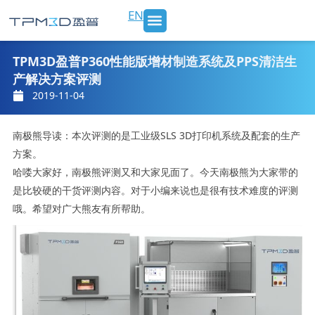
跳
EN
至
内
SLS 打印机及材料
3D打印服务
行业应用
新闻 & 博客
关于我们
联系我们
容
TPM3D盈普P360性能版增材制造系统及PPS清洁生
产解决方案评测
2019-11-04
南极熊导读：本次评测的是工业级SLS 3D打印机系统及配套的生产
方案。
哈喽大家好，南极熊评测又和大家见面了。今天南极熊为大家带的
是比较硬的干货评测内容。对于小编来说也是很有技术难度的评测
哦。希望对广大熊友有所帮助。