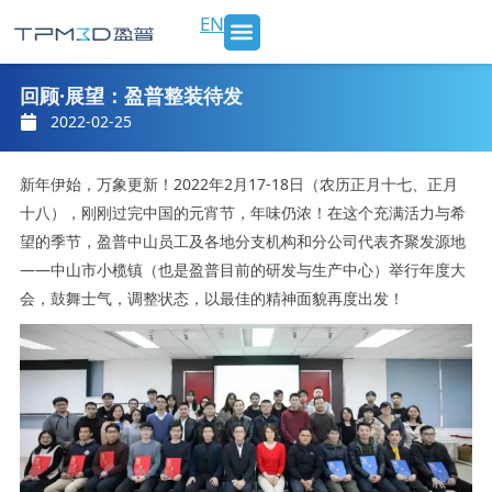
跳
EN
至
内
SLS 打印机及材料
3D打印服务
行业应用
新闻 & 博客
关于我们
联系我们
容
回顾·展望：盈普整装待发
2022-02-25
新年伊始，万象更新！2022年2月17-18日（农历正月十七、正月
十八），刚刚过完中国的元宵节，年味仍浓！在这个充满活力与希
望的季节，盈普中山员工及各地分支机构和分公司代表齐聚发源地
——中山市小榄镇（也是盈普目前的研发与生产中心）举行年度大
会，鼓舞士气，调整状态，以最佳的精神面貌再度出发！