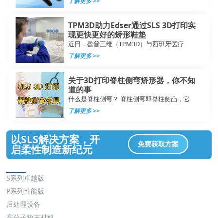
了解更多 >>
TPM3D助力Edser通过SLS 3D打印实
现更快更好的矫形鞋垫
近日，盈普三维（TPM3D）与西班牙医疗
了解更多 >>
关于3D打印脊柱侧弯矫形器，你不知
道的事
什么是脊柱侧弯？ 脊柱侧弯即脊柱侧凸，它
了解更多 >>
以SLS解决方案，开
免费获取方案
启柔性制造新纪元
解决方案
S系列卓越版
P系列性能版
后处理设备
高分子粉末材料