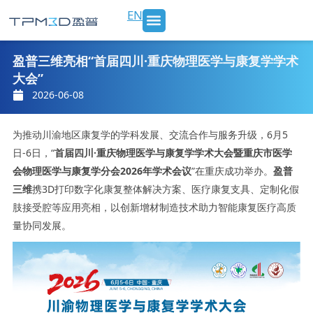
跳
EN
至
内
SLS 打印机及材料
3D打印服务
行业应用
新闻 & 博客
关于我们
联系我们
容
盈普三维亮相“首届四川·重庆物理医学与康复学学术
大会”
2026-06-08
为推动川渝地区康复学的学科发展、交流合作与服务升级，6月5
日-6日，“
首届四川·重庆物理医学与康复学学术大会暨重庆市医学
会物理医学与康复学分会2026年学术会议
”在重庆成功举办。
盈普
三维
携3D打印数字化康复整体解决方案、医疗康复支具、定制化假
肢接受腔等应用亮相，以创新增材制造技术助力智能康复医疗高质
量协同发展。