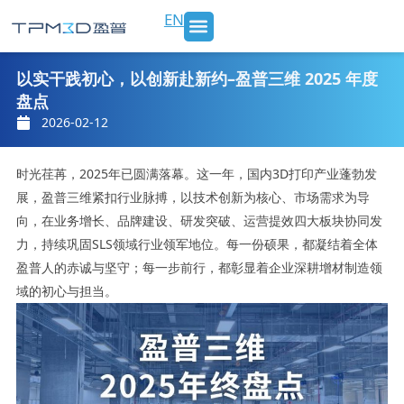
跳
EN
至
内
SLS 打印机及材料
3D打印服务
行业应用
新闻 & 博客
关于我们
联系我们
容
以实干践初心，以创新赴新约–盈普三维 2025 年度
盘点
2026-02-12
时光荏苒，2025年已圆满落幕。这一年，国内3D打印产业蓬勃发
展，盈普三维紧扣行业脉搏，以技术创新为核心、市场需求为导
向，在业务增长、品牌建设、研发突破、运营提效四大板块协同发
力，持续巩固SLS领域行业领军地位。每一份硕果，都凝结着全体
盈普人的赤诚与坚守；每一步前行，都彰显着企业深耕增材制造领
域的初心与担当。