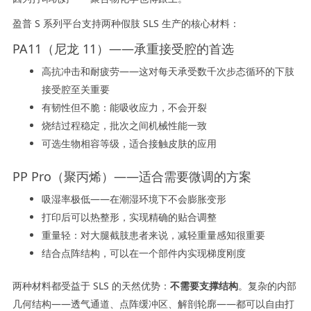
盈普 S 系列平台支持两种假肢 SLS 生产的核心材料：
PA11（尼龙 11）——承重接受腔的首选
高抗冲击和耐疲劳——这对每天承受数千次步态循环的下肢
接受腔至关重要
有韧性但不脆：能吸收应力，不会开裂
烧结过程稳定，批次之间机械性能一致
可选生物相容等级，适合接触皮肤的应用
PP Pro（聚丙烯）——适合需要微调的方案
吸湿率极低——在潮湿环境下不会膨胀变形
打印后可以热整形，实现精确的贴合调整
重量轻：对大腿截肢患者来说，减轻重量感知很重要
结合点阵结构，可以在一个部件内实现梯度刚度
两种材料都受益于 SLS 的天然优势：
不需要支撑结构
。复杂的内部
几何结构——透气通道、点阵缓冲区、解剖轮廓——都可以自由打