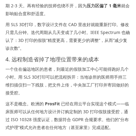
期 2-3 天。再有经验的技师也绕不开，因为
压力区偏了 1 毫米
就会
影响贴合度和舒适度。
用 SLS 3D打印，数字设计文件在 CAD 里改好就能重新打印。修改
只需几分钟。迭代周期从几天变成了几小时。IEEE Spectrum 也确
认了：3D 打印的假肢”精度更高，需要更少的调整”，从而”减少复
诊次数”。
4. 远程制造省掉了地理位置带来的成本
一个住在偏远地区的患者，到最近的假肢加工中心可能得跑好几个
小时。用 SLS 3D打印可以把流程拆开：当地诊所的医师用手持三
维扫描仪扫一下残肢，把文件上传，中央加工厂打印并寄回做好的
接受腔。
这不是概念。欧洲的
ProsFit
已经在用云平台实现这个模式——临
床医师可以从任何地方设计并订购定制的 3D 打印假肢接受腔，通
过 ISO 10328 强度认证，数据符合 GDPR 合规要求。他们的”分布
式护理”模式允许患者在任何地方（甚至家里）完成适配。