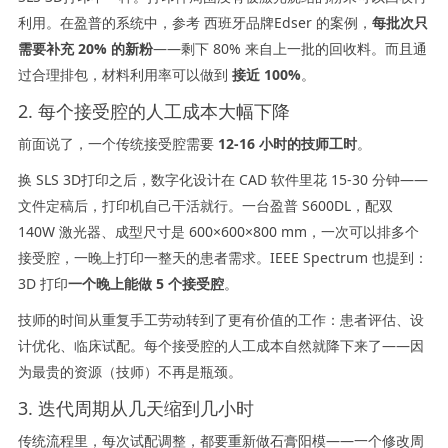
利用。在盈普的系统中，参考 西班牙品牌Edser 的案例，
每批次只
需要补充 20% 的新粉
——剩下 80% 来自上一批的回收料。而且通
过合理排包，材料利用率可以做到
接近 100%
。
2. 每个接受腔的人工成本大幅下降
前面说了，一个传统接受腔需要
12-16 小时的技师工时
。
换 SLS 3D打印之后，数字化设计在 CAD 软件里花 15-30 分钟——
文件定稿后，打印机自己干活就行。一台盈普 S600DL，配双
140W 激光器、成型尺寸是 600×600×800 mm，一次可以排多个
接受腔，一晚上打印一整天的患者需求。IEEE Spectrum 也提到：
3D 打印
一个晚上能做 5 个接受腔
。
技师的时间从重复手工劳动转到了更有价值的工作：患者评估、设
计优化、临床试配。每个接受腔的人工成本自然就降下来了——因
为最贵的资源（技师）不再是瓶颈。
3. 迭代周期从几天缩到几小时
传统流程里，每次试配调整，都要重新做石膏阳模——一个修改周