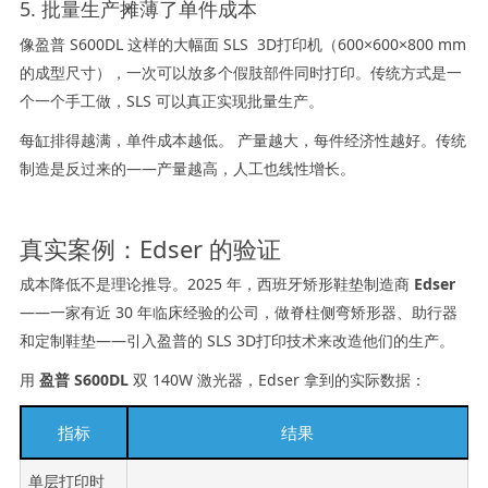
5. 批量生产摊薄了单件成本
像盈普 S600DL 这样的大幅面 SLS 3D打印机（600×600×800 mm
的成型尺寸），一次可以放多个假肢部件同时打印。传统方式是一
个一个手工做，SLS 可以真正实现批量生产。
每缸排得越满，单件成本越低。 产量越大，每件经济性越好。传统
制造是反过来的——产量越高，人工也线性增长。
真实案例：Edser 的验证
成本降低不是理论推导。2025 年，西班牙矫形鞋垫制造商
Edser
——一家有近 30 年临床经验的公司，做脊柱侧弯矫形器、助行器
和定制鞋垫——引入盈普的 SLS 3D打印技术来改造他们的生产。
用
盈普 S600DL
双 140W 激光器，Edser 拿到的实际数据：
指标
结果
单层打印时