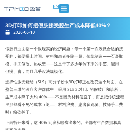
跳
EN
至
内
SLS 打印机及材料
3D打印服务
行业应用
新闻 & 博客
关于我们
联系我们
容
3D打印如何把假肢接受腔生产成本降低40%？
2026-06-10
假肢行业面临一个很现实的经济问题：每一个第一次没做合适的接
受腔，都要搭上时间、材料和患者多跑一趟。传统制造——石膏取
模、手工修改、热成型——这是干了多少年传下来的手艺。能用，
但慢、贵，而且几乎没法规模化。
选择性激光烧结（SLS）高分子粉末3D打印正在改变这个局面。在
盈普三维的医疗客户群体中，采用 SLS 3D打印 的假肢厂和诊所，
生产成本降了大约 40%——不是因为材料便宜了，而是把传统流程
里那些看不见的成本（返工、材料浪费、患者多跑腿、技师手工费
时）给砍掉了。
下面拆开来看，这 40% 到底从哪省出来的。全部有生产数据和真
实案例支撑。