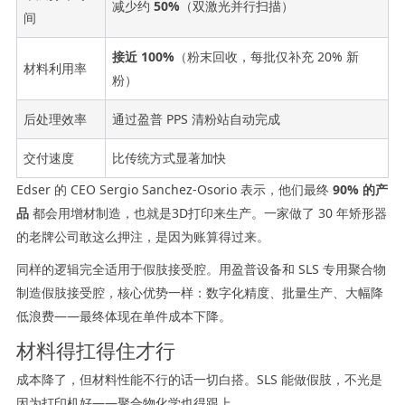
减少约
50%
（双激光并行扫描）
间
接近 100%
（粉末回收，每批仅补充 20% 新
材料利用率
粉）
后处理效率
通过盈普 PPS 清粉站自动完成
交付速度
比传统方式显著加快
Edser 的 CEO Sergio Sanchez-Osorio 表示，他们最终
90% 的产
品
都会用增材制造，也就是3D打印来生产。一家做了 30 年矫形器
的老牌公司敢这么押注，是因为账算得过来。
同样的逻辑完全适用于假肢接受腔。用盈普设备和 SLS 专用聚合物
制造假肢接受腔，核心优势一样：数字化精度、批量生产、大幅降
低浪费——最终体现在单件成本下降。
材料得扛得住才行
成本降了，但材料性能不行的话一切白搭。SLS 能做假肢，不光是
因为打印机好——聚合物化学也得跟上。