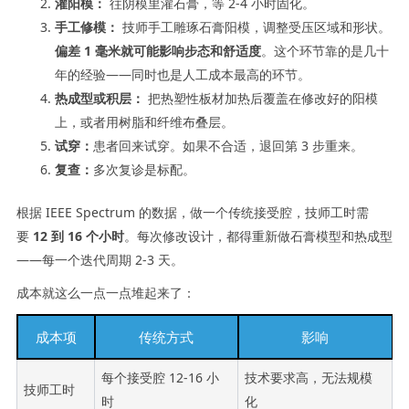
灌阳模：
往阴模里灌石膏，等 2-4 小时固化。
手工修模：
技师手工雕琢石膏阳模，调整受压区域和形状。
偏差 1 毫米就可能影响步态和舒适度
。这个环节靠的是几十
年的经验——同时也是人工成本最高的环节。
热成型或积层：
把热塑性板材加热后覆盖在修改好的阳模
上，或者用树脂和纤维布叠层。
试穿：
患者回来试穿。如果不合适，退回第 3 步重来。
复查：
多次复诊是标配。
根据 IEEE Spectrum 的数据，做一个传统接受腔，技师工时需
要
12 到 16 个小时
。每次修改设计，都得重新做石膏模型和热成型
——每一个迭代周期 2-3 天。
成本就这么一点一点堆起来了：
成本项
传统方式
影响
每个接受腔 12-16 小
技术要求高，无法规模
技师工时
时
化