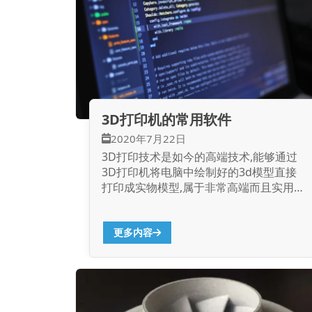
容涉及供求关系人。这是数字化3D打印
技术服务行业市场的非常大障碍，而数字
人才是利润的关键影响因素，一些管理公
司发展需要我们花费大量时间或费用来扭
转这种局面。早期承认、早期反应、早期
转变。 数字需要长期的承诺和方法，而
不是一个直接结果。从印刷工艺设备配置
的操作的开始，所有的东西都需要改变，
3D打印机的常用软件
以一致与数字转换器。但是，看不到在短
2020年7月22日
期内直接受益，大多数中小型企业倒闭，
只有倒闭的几家公司。一旦过渡成功，收
3D打印技术是如今的高端技术,能够通过
益将是巨大的，竞争力将是非常强大的。
3D打印机将电脑中绘制好的3d模型直接
转型初期，较早的更新，提前到来。 自
打印成实物模型,属于非常高端而且实用
我构建的平台和融入社会生态经济系统的
的技术,而运用3D打印机那就需要一些软
困难。这是在工业和企业的早期教育发展
件来配合,下面就给大家讲解一下3D打印
研究过程中不断发生的，因为我们每个人
机常用的软件有哪些。 3D打印机常用的
更多内容
都想承担起你想建造一座桥梁的本质。但
软件主要有以下几类: 建模软件:主要是用
是要理解学习更多，更少的专业主义精
来制作3d打印的三维数据模型,不过建模
神，因此失去市场竞争力，职业技术必须
软件在不同的领域会有相对应的软件,如
是专业化的。电子商务的发展问题就是通
果Maya,Zbursh多用于游戏动漫建
过一个例子。...
模,3ds...