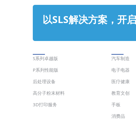
可用于3D打印的材料与日俱增，全球几
乎每天都有新的材料加入3D打印工艺阵
营，从日常生活中常见的塑料、玻璃、陶
以SLS解决方案，开
瓷、混凝土到各种高性能工程塑料及特种
合金，3D打印材料库可谓是琳琅满目，
不同的材料势必对应不同的应用行业及场
景，接下来小编带大家了解一下盈普材料
军械库中的几款代表粉体。 1.TPM3D的
解决方案
应用
Precimid1171Pro...
S系列卓越版
汽车制造
P系列性能版
电子电器
后处理设备
医疗健康
高分子粉末材料
教育文创
3D打印服务
手板
消费品