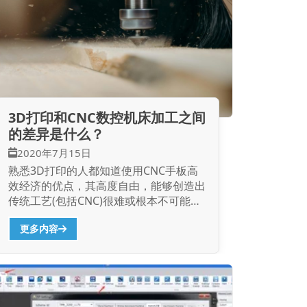
率，并容易对手术的沟通和交流项目。
手术导板 作为手术实施发展过程中的辅
助手术工具，手术导板可以通过帮助我们
医务社会工作者准确实施手术治疗方案。
目前，手术导板的类型企业已经不仅包括
关节类导板、脊柱导板、口腔种植体导板
等。借助3D打印制作的手术导板，在弥
补了中国传统手术导板制造生产工艺研究
3D打印和CNC数控机床加工之间
不足之处的同时，也能对导板的尺寸、形
的差异是什么？
状等按需进行分析调整。这样做，可以使
学生不同的患者都具有非常符合要求自己
2020年7月15日
没有真正实现需要的导板...
熟悉3D打印的人都知道使用CNC手板高
效经济的优点，其高度自由，能够创造出
传统工艺(包括CNC)很难或根本不可能完
成的几何图形。 3D打印信息技术，如
更多内容
(SLA，SLS等)在实施教学过程中是需要支
撑经济...