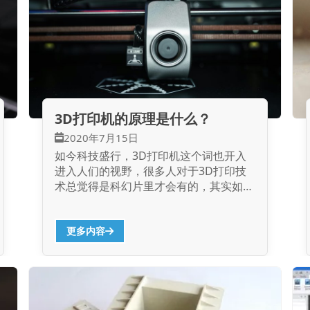
大再生产便变成一种高资金投入、低产出
率的方式。并且一旦原型图不科学或是达
不上生产加工规定，那麼磨具便没了使用
价值。特别是在是一些內部构造繁琐，必
须多磨具来保持的设计方案，公司的巨额
不确定性实际效果的资金投入，极有可能
付之东流。 应用3D打印不用开发设计磨
具，便可立即生产加工，并且不用消耗人
3D打印机的原理是什么？
力资源，一个专业技术人员能保持设计方
2020年7月15日
案、加工过程的所有工作中。 商品在发
如今科技盛行，3D打印机这个词也开入
售以前必须做好商品认证、风险性及销售
进入人们的视野，很多人对于3D打印技
市场评定等方法。传统式出模认证的方法
术总觉得是科幻片里才会有的，其实如今
对公司而言存有较高的风险性。倘若设计
早已经存在有3D打印机了，能够打印各
理念在出模认证以后被发觉不太好，那麼
种立体物品本文就给打击讲解了3D打印
早期资金投入的出模花费便打过水冲洗，
机的原理，帮助大家更...
更多内容
无形之中提升了公司的资产承担，一样也
给设计方案工作人员产生了极大工作压
力。 3D打印凭着经济发展上的优点，能
够...