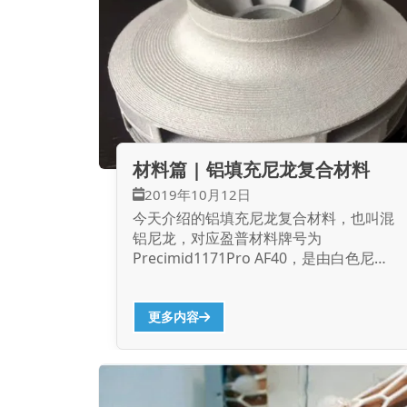
材料篇 | 铝填充尼龙复合材料
2019年10月12日
今天介绍的铝填充尼龙复合材料，也叫混
铝尼龙，对应盈普材料牌号为
Precimid1171Pro AF40，是由白色尼龙
12粉末状材质和40%灰色铝粉组成的复合
材料。如上描述就是在尼龙的粉末中掺杂
一部分铝粉，通过SLS技术进行打印，使
更多内容
打印出的成品赋有金属的光泽。混铝材料
强度高，具有一定的柔韧性，使其可以承
受较小的冲击力，并在弯曲的状态下抵抗
一些压力。它的表面是有一种沙沙的、粉