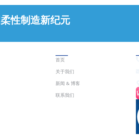
车行业的经验寻找到了灵感（哈哈有点像
最近电影“无双”里的变色墨水用汽车变色
油漆替换的情况呢），使用喷灰打磨主要
启柔性制造新纪元
是针对打印零件的凹凸表面进行填补与修
饰，使零件的表面平整、光滑，可以真正
达到手抚丝滑的感觉哟。 第四招：热熔
拼接 这招用于两个超大尺寸或者不小心
弄坏的模型的拼接。专业的说：热熔粘结
快速链接
是将两件待粘接件通过电焊枪加热至尼龙
首页
模型熔融状态下，通过高温熔融结合，待
冷却到常温下，使两件甚至多个零件牢固
关于我们
焊接在一起即可。 第六招：浸染 这招也
新闻 & 博客
是上色一招，优点是颜色均匀/能顾及到
其他方法难以处理的刁钻位置的着色。跟
联系我们
表面喷漆作用相似，简单来说：浸染处理
是将被染物浸于含染料及所需助剂的染缸
中，通过染缸循环或被染物运动，使染料
逐渐上染被染物。...