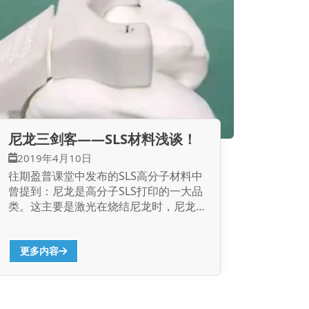
件SolidView/Pro...
尼龙三剑客——SLS材料浅谈！
2019年4月10日
往期盈普课堂中发布的SLS高分子材料中
曾提到：尼龙是高分子SLS打印的一大品
类。这主要是激光在烧结尼龙时，尼龙对
于可见激光的能量吸收率最佳（几乎完全
吸收），那么有哪几种主流的SLS尼龙材
料呢？今天小编就和大家好好掰扯掰扯…
更多内容
尼龙6的分子结构图 先抛出结论：主流的
SLS尼龙材料有3种（尼龙6、尼龙11和尼
龙12）。那么这同一家族三剑客各有什么