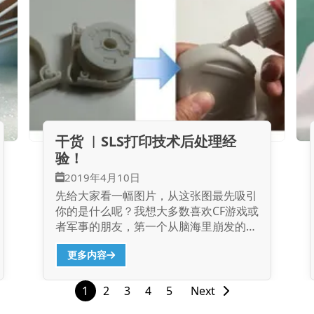
干货 ︳SLS打印技术后处理经
验！
2019年4月10日
先给大家看一幅图片，从这张图最先吸引
你的是什么呢？我想大多数喜欢CF游戏或
者军事的朋友，第一个从脑海里崩发的就
是这装备、这衣服真酷，牛！没错，首先
更多内容
映入你眼帘这套近距离的衣服就是通过
SLS尼龙粉末烧结技术打印而成。 第二
招：外观打磨 这招是满足对光洁度有要
1
2
3
4
5
Next
求的小伙伴口味的。TPM3D工程师从汽