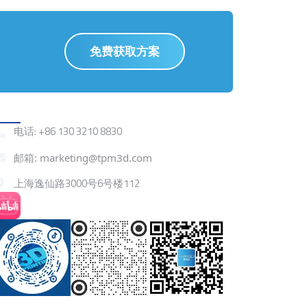
招式，且让我一一娓娓道来。 尼龙6 尼龙
6是传统尼龙行业的老炮儿，用途广泛。
PA6通常是半透明或不远明乳白色结晶形
聚合物。燃烧成蓝底黄火焰，烧植物味。
免费获取方案
熔融温度较低，加工性能比其他PA好。
制件有较高冲击强率，载荷分散性、柔软
性好，热塑性、轻质、韧性好、耐耐环己
酮和芳香溶剂和耐久性好，适于轻载荷条
联系我们
件下使用，具有良好的耐磨性、自润滑性
电话: +86 130 3210 8830
和耐溶剂性。有较好的消振，降噪能力，
但是吸水率较高，六爷不太适合在潮湿环
邮箱: marketing@tpm3d.com
境中工作。 TPM3D的尼龙6材料——可
上海逸仙路3000号6号楼112
以看到这种材料弯曲和拉伸模量很大，十
分坚固 尼龙11 PA11它是以蓖麻油为原料
合成的长碳链柔软尼龙，与其它尼龙相
比，十一爷具有密度小、强度高、尺寸稳
定性好、化学性能稳定、电绝缘性能优良
优点。和六爷相比十一爷可能身价略高。
TPM3D的一种尼龙11材料可以看到它有
极佳的韧性和延展率，具有较高的冲击强
抖音
小红书
微信
度 尼龙12 尼龙12是从丁二烯线性，半结