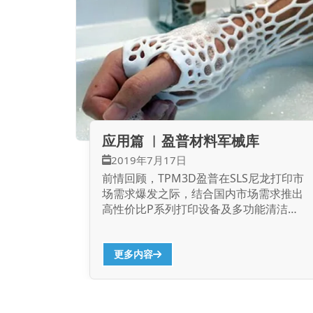
末的质感也略微有些疏松。混铝尼龙材料
适用于复杂的模型，概念模型，系列的小
模型(一个模型多个部件)及其他功能性模
型。适合需要灰色外观，或强度要求高于
尼龙材料的模型。 使用铝填充尼龙复合
材料SLS工艺打印的叶轮 经过一定测试发
现当铝粉含量从0增大到50%时,所制成品
的机械性能呈现逐渐增强后减小的变化规
律，根据该规律盈普选择机械性能峰值拐
应用篇 ︳盈普材料军械库
点处的40%铝粉添加比例（备注：因不同
2019年7月17日
厂商选择粉体基材及粒径情况不同，该规
律及结论不具备普适性）。此外，烧结件
前情回顾，TPM3D盈普在SLS尼龙打印市
的拉伸强度、断裂伸长率、抗冲击强度，
场需求爆发之际，结合国内市场需求推出
也随着铝粉平均粒径的减小而增大。 铝
高性价比P系列打印设备及多功能清洁生
填充尼龙复合材料SLS工艺打印的测试件
产处理站PPS。本篇文章小编重点介绍盈
铝填充尼龙复合材料的特点及应用...
普专用高分子材料及应用。 众所周知，
制约3D打印工艺推广的重要因素之一就
更多内容
是3D打印材料发展，毫不夸张的讲可用
于3D打印的材料决定了3D打印的应用。
自20世纪80年代3D打印技术诞生以来，