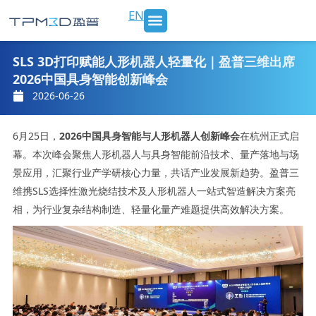
跳
EN
至
内
SLS 打印机及材料
3D打印服务
行业应用
新闻 & 博客
关于我们
联系我们
容
SLS 3D打印赋能人形机器人轻量化｜盈普三维出席
2026中国具身智能创新峰会
2026-06-26
6月25日，
2026中国具身智能与人形机器人创新峰会
在杭州正式启
幕。本次峰会聚焦人形机器人与具身智能前沿技术、量产落地与场
景应用，汇聚行业产学研核心力量，共话产业发展新趋势。盈普三
维携SLS选择性激光烧结技术及人形机器人一站式智造解决方案亮
相，为行业复杂结构制造、轻量化量产难题提供高效解决方案。