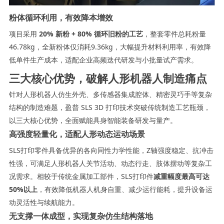
粉体循环利用，有效降本增效
项目采用
20% 新粉 + 80% 循环旧粉的工艺
，整套零件总耗粉量
46.78kg，全新粉体仅消耗9.36kg，大幅提升材料利用率，有效降
低单件生产成本，适配企业高频迭代研发与小批量试产需求。
三大核心优势，
破解人形机器人制造痛点
针对人形机器人仿生外壳、多传感器集成腔体、精密灵巧手等复杂
结构的制造难题，盈普 SLS 3D 打印技术突破传统制造工艺瓶颈，
以三大核心优势，全面赋能具身智能装备研发与量产。
高强度轻量化，适配人形动态运动场景
SLS打印零件具备优异的各向同性力学性能，Z轴强度稳定、抗冲击
性强，可满足人形机器人关节活动、动态行走、肢体摆动等复杂工
况需求。相较于传统金属加工部件，SLS打印件
减重幅度最高可达
50%以上
，有效降低机器人机身自重、减少运行能耗，提升设备运
动灵活性与续航能力。
无支撑一体成型，实现复杂仿生结构落地