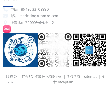
联系我们
电话: +86 130 3210 8830
邮箱: marketing@tpm3d.com
上海逸仙路3000号6号楼112
抖音
小红书
微信
版权 ©
TPM3D 打印 技术有限公司 | 版权所有 |
sitemap
| 技
2026
术:
ytcaptain