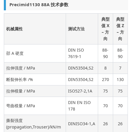
Precimid1130 88A 技术参数
典型
典型
值 X
值 Z
机械属性
测试方法
– 方
– 方
向
向
DIN ISO
88-
88-
邵 A 硬度
7619-1
90
90
拉伸强度 / MPa
DIN53504,S2
8
7
断裂伸长率 /%
DIN53504,S2
270
130
拉伸模量 / MPa
ISO527-2,1A
75
75
DIN EN ISO
弯曲模量 / MPa
70
70
178
撕裂强度
DINISO34-1,A
26
26
(propagation,Trouser)/kN/m