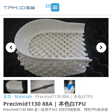
跳
EN
至
内
SLS 打印机及材料
3D打印服务
行业应用
新闻 & 博客
关于我们
联系我们
容
Showing
Slide
1
of
3
首页
-
Materials
-
Precimid1130 88A | 本色白TPU
Precimid1130 88A | 本色白TPU
Precimid1130 88A 是一款用于SLS 3D打印的软性、弹性TPU粉末材