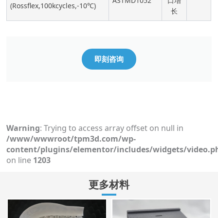
ASTMD1052
口增
(Rossflex,100kcycles,-10℃)
长
即刻咨询
Warning
: Trying to access array offset on null in
/www/wwwroot/tpm3d.com/wp-
content/plugins/elementor/includes/widgets/video.p
on line
1203
更多材料