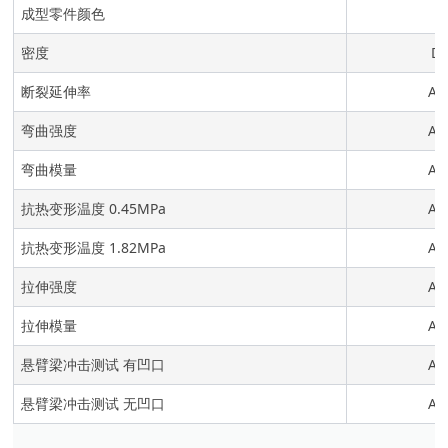
成型零件颜色
密度
DI
断裂延伸率
AS
弯曲强度
AS
弯曲模量
AS
抗热变形温度 0.45MPa
AS
抗热变形温度 1.82MPa
AS
拉伸强度
AS
拉伸模量
AS
悬臂梁冲击测试 有凹口
AS
悬臂梁冲击测试 无凹口
AS