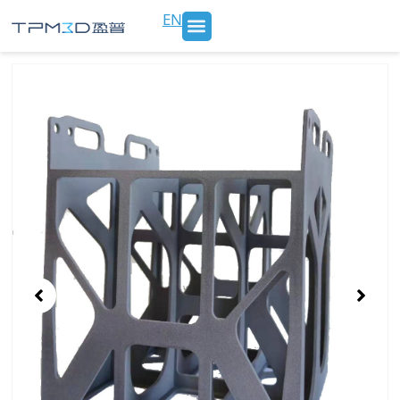
跳
EN
至
内
SLS 打印机及材料
3D打印服务
行业应用
新闻 & 博客
关于我们
联系我们
容
Showing
Slide
1
of
2