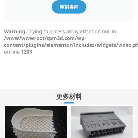
即刻咨询
Warning
: Trying to access array offset on null in
/www/wwwroot/tpm3d.com/wp-
content/plugins/elementor/includes/widgets/video.p
on line
1203
更多材料