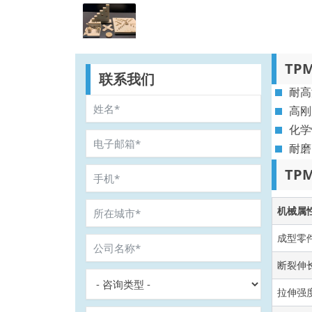
TP
联系我们
耐高
高刚
化学
耐磨
TP
机械属
成型零
断裂伸长
拉伸强度 