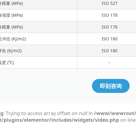
模量 (MPa)
ISO 527
强度 (MPa)
ISO 178
模量 (MPa)
ISO 178
击 (KJ/m2)
ISO 180
 (KJ/m2)
ISO 180
度 (℃)
–
即刻咨询
ng
: Trying to access array offset on null in
/www/wwwroot/
t/plugins/elementor/includes/widgets/video.php
on lin