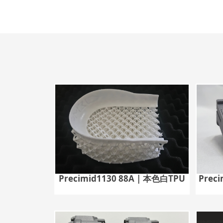
Precimid1130 88A | 本色白TPU
Prec