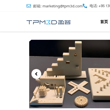
跳
电话: +86 130
邮箱: marketing@tpm3d.com
至
内
容
首页
Showing
Slide
1
of
1