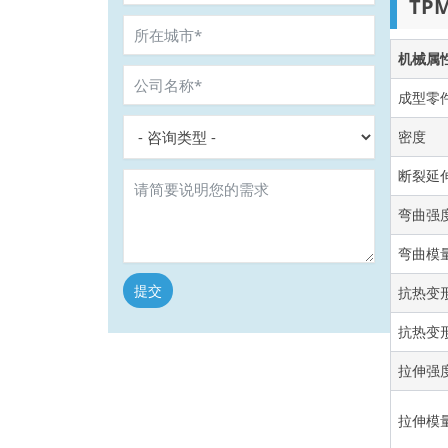
TP
机械属
成型零
密度
断裂延
弯曲强
弯曲模
提交
抗热变形
Alternative:
抗热变形
拉伸强
拉伸模