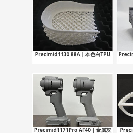
Precimid1130 88A | 本色白TPU
Prec
Precimid1171Pro AF40 | 金属灰
Prec