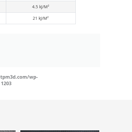
4.5 kJ/M²
21 kJ/M²
tpm3d.com/wp-
e
1203