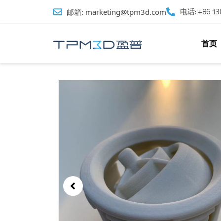
跳
电话: +86 130
邮箱: marketing@tpm3d.com
至
内
容
首页
Showing
Slide
1
of
2