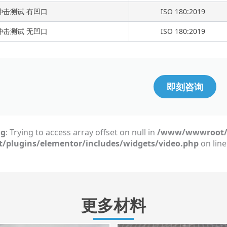
冲击测试 有凹口
ISO 180:2019
冲击测试 无凹口
ISO 180:2019
即刻咨询
ng
: Trying to access array offset on null in
/www/wwwroot/
t/plugins/elementor/includes/widgets/video.php
on lin
更多材料