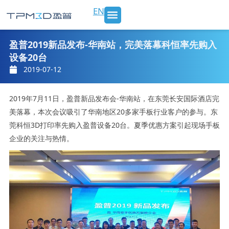
跳
EN
至
内
SLS 打印机及材料
3D打印服务
行业应用
新闻 & 博客
关于我们
联系我们
容
盈普2019新品发布-华南站，完美落幕科恒率先购入
设备20台
2019-07-12
2019年7月11日，盈普新品发布会-华南站，在东莞长安国际酒店完
美落幕，本次会议吸引了华南地区20多家手板行业客户的参与。东
莞科恒3D打印率先购入盈普设备20台。夏季优惠方案引起现场手板
企业的关注与热情。