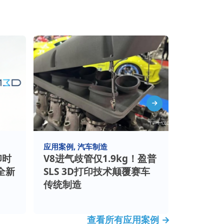
应用案例
汽车制造
应用案例
印时
V8进气歧管仅1.9kg！盈普
盈普三维 
全新
SLS 3D打印技术颠覆赛车
手术导板
传统制造
验”走向“
查看所有应用案例 →