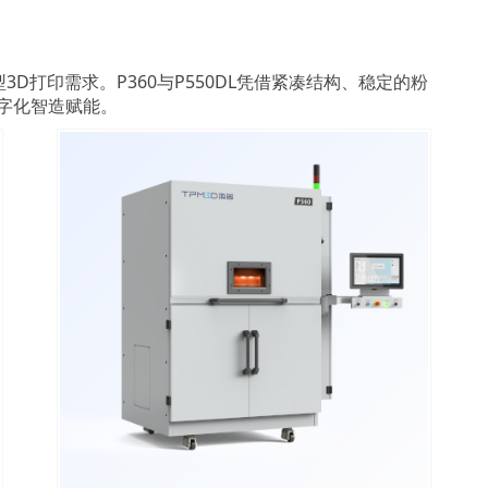
D打印需求。P360与P550DL凭借紧凑结构、稳定的粉
字化智造赋能。