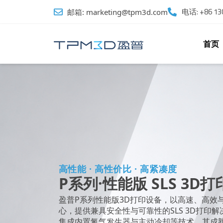
跳
电话: +86 130
邮箱: marketing@tpm3d.com
至
内
容
首页
高性能 · 高性价比 · 高紧凑度
P系列·性能版 SLS 3D打
盈普P系列性能版3D打印设备，以高速、高效
心，提供兼具安全性与可靠性的SLS 3D打印
集成内置氮气发生器与主动冷却等技术，其成