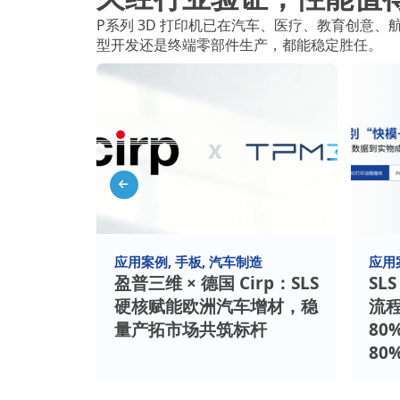
P系列 3D 打印机已在汽车、医疗、教育创意
型开发还是终端零部件生产，都能稳定胜任。
应用案例
手板
汽车制造
应用
如何“砍
盈普三维 × 德国 Cirp：SLS
SL
0%时
硬核赋能欧洲汽车增材，稳
流
量产拓市场共筑标杆
80
80