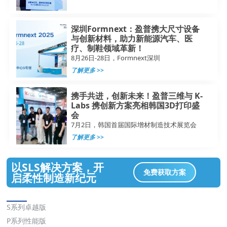
深圳Formnext：盈普携大尺寸设备
与创新材料，助力新能源汽车、医
疗、制鞋领域革新！
8月26日-28日，Formnext深圳
了解更多 >>
携手共进，创新未来！盈普三维与 K-
Labs 携创新方案亮相韩国3D打印盛
会
7月2日，韩国首届国际增材制造技术展览会
了解更多 >>
以SLS解决方案，开
免费获取方案
启柔性制造新纪元
解决方案
S系列卓越版
P系列性能版