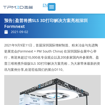
跳
EN
至
内
SLS 打印机及材料
3D打印服务
行业应用
新闻 & 博客
关于我们
联系我们
容
预告|盈普将携SLS 3D打印解决方案亮相深圳
Formnext
2021-09-02
2021年9月9至11日，首届深圳国际增材制造、粉末冶金与先进陶
瓷展览会(Formnext + PM South China) 在深圳国际会展中心举
行，将迎来超过10,000名专业观众以及200多家国内外参展商。盈
普三维将携升级版SLS 3D打印解决方案亮相，为大家带来最新的资
讯与案例分享,欢迎莅临我们的展台D110。