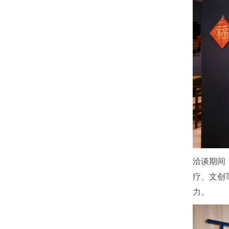
洽谈期间
疗、文创
力。