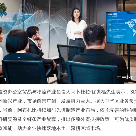
投资办公室贸易与物流产业负责人阿卜杜拉·优素福先生表示，3
的新兴产业，市场前景广阔、发展潜力巨大。据大中华区业务负
，当前，阿布扎比持续加码先进制造产业布局，依托完善的科创
科研资源及全链条产业配套，推出多项外资扶持政策，可为优质
位赋能，助力企业快速落地本土、深耕区域市场。