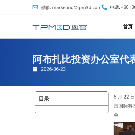
跳
电话: +86 130
邮箱: marketing@tpm3d.com
至
内
容
首页
阿布扎比投资办公室代
2026-06-23
6 月 2
目录
国国际科
会。