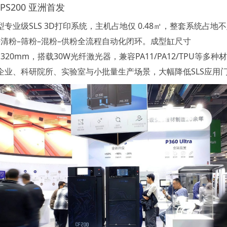
PPS200 亚洲首发
专业级SLS 3D打印系统，主机占地仅 0.48㎡，整套系统占地不
–清粉–筛粉–混粉–供粉全流程自动化闭环。成型缸尺寸
00×320mm，搭载30W光纤激光器，兼容
PA11
/PA12/TPU等多
企业、科研院所、实验室与小批量生产场景，大幅降低SLS应用