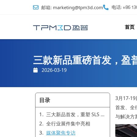
跳
电话: +86 130
邮箱: marketing@tpm3d.com
至
内
容
首页
三款新品重磅首发，盈普
2026-03-19
3月17-
目录
首发、全
三大新品首发，重塑 SLS 打印新体验
与解决方
全行业展件集中亮相
媒体聚焦专访