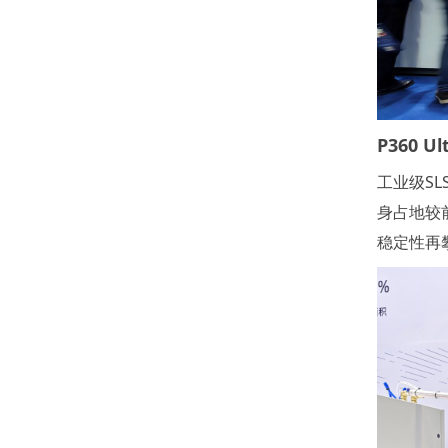
P360 U
工业级S
身占地较
稳定性再