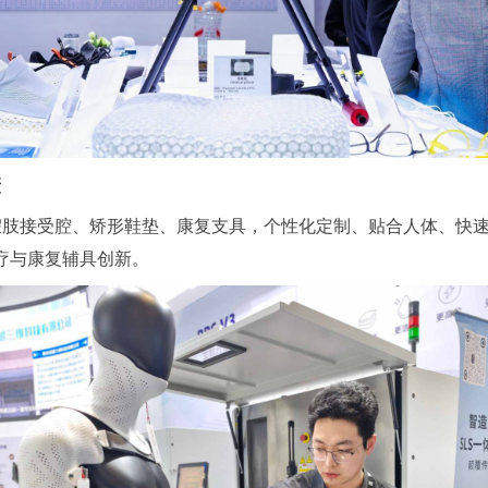
康
假肢接受腔
、矫形鞋垫、康复支具，个性化定制、贴合人体、快
疗与康复辅具创新。