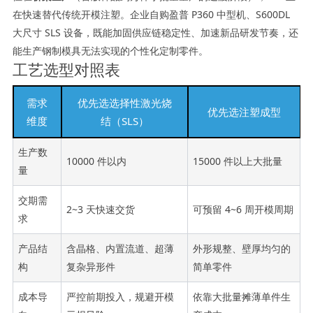
在快速替代传统开模注塑。企业自购盈普 P360 中型机、S600DL
大尺寸 SLS 设备，既能加固供应链稳定性、加速新品研发节奏，还
能生产钢制模具无法实现的个性化定制零件。
工艺选型对照表
需求
优先选选择性激光烧
优先选注塑成型
维度
结（SLS）
生产数
10000 件以内
15000 件以上大批量
量
交期需
2~3 天快速交货
可预留 4~6 周开模周期
求
产品结
含晶格、内置流道、超薄
外形规整、壁厚均匀的
构
复杂异形件
简单零件
成本导
严控前期投入，规避开模
依靠大批量摊薄单件生