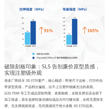
破除刻板印象：SLS 告别廉价原型质感，
实现注塑级外观
很多厂商排斥 3D 打印量产，核心顾虑：即便尺寸达标，打印件自
带原型质感，产品档次偏低，比不上注塑件细腻光洁的表面。
以往 FDM 等工艺成品层纹明显、表面粗糙，去除支撑后还会留下
加工痕迹；原生选择性激光烧结成品为均匀哑光面，全程无需拆支
撑、无支撑残留痕迹，毛坯观感优于绝大多数 3D 打印品类。