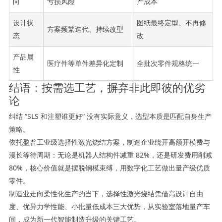
向
亏损风险
产成本
设计状
图纸最终定型、不再修
方案频繁迭代、持续改型
态
改
产品属
医疗件等单件差异化定制
全批次零件规格统一
性
结语：按需选工艺，摒弃非此即彼的优劣
论
纠结 “SLS 和注塑谁更好” 没有实际意义，选型本质是匹配自身生产
策略。
依托盈普工业级选择性激光烧结方案，制造企业绕开高额开模费与
漫长等待周期：无论是机器人结构件减重 82%，还是研发费用削减
80%，核心价值就是摆脱钢模束缚，用数字化工艺做出量产级优质
零件。
制造业走向柔性化生产的当下，选择性激光烧结凭借高设计自由
度、优异力学性能、小批量低成本三大优势，从实验室落地量产车
间，成为新一代智能制造升级的关键工艺。