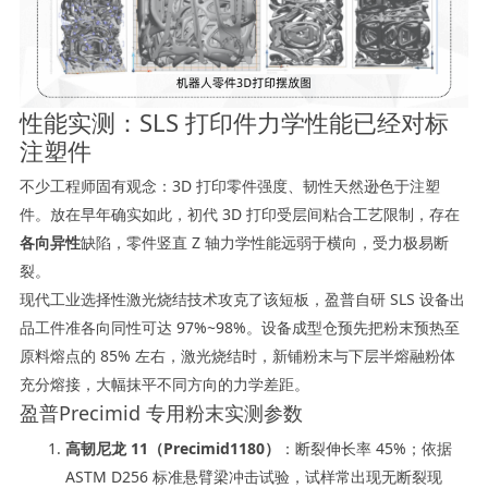
性能实测：SLS 打印件力学性能已经对标
注塑件
不少工程师固有观念：3D 打印零件强度、韧性天然逊色于注塑
件。放在早年确实如此，初代 3D 打印受层间粘合工艺限制，存在
各向异性
缺陷，零件竖直 Z 轴力学性能远弱于横向，受力极易断
裂。
现代工业选择性激光烧结技术攻克了该短板，盈普自研 SLS 设备出
品工件准各向同性可达 97%~98%。设备成型仓预先把粉末预热至
原料熔点的 85% 左右，激光烧结时，新铺粉末与下层半熔融粉体
充分熔接，大幅抹平不同方向的力学差距。
盈普Precimid 专用粉末实测参数
高韧尼龙 11（Precimid1180）
：断裂伸长率 45%；依据
ASTM D256 标准悬臂梁冲击试验，试样常出现无断裂现