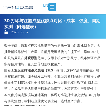
跳
EN
至
内
SLS 打印机及材料
3D打印服务
行业应用
新闻 & 博客
关于我们
联系我们
容
3D 打印与注塑成型优缺点对比：成本、强度、周期
实测（附选型表）
2026-06-02
数十年间，原型打样和批量量产的分界线一直由注塑成型划定。大
批量塑胶零部件生产里，注塑是无可替代的主流工艺；早年 3D 打
印只能局限在
外观原型
范畴，仅用来核对外形尺寸，很难验证产品
实际使用性能，更无法落地规模化量产。
随着工业级
选择性激光烧结（SLS）
落地，这种非黑即白的生产格
局被彻底打破。如今研发工程师、企业经营者都面临生产抉择：是
砸重金定制钢制模具走注塑路线，还是采用无模具数字化 SLS 工
艺，在成品品质达到量产标准的前提下，收获更高生产灵活性？
本文依托实测数据与落地案例，客观对比选择性激光烧结 3D 打印
与传统注塑，帮制造企业优化供应链、选对生产方案。