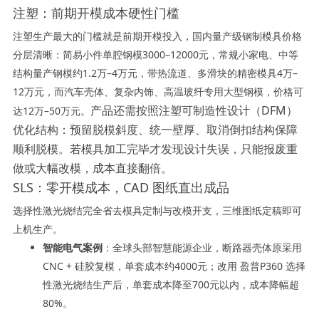
注塑：前期开模成本硬性门槛
注塑生产最大的门槛就是前期开模投入，国内量产级钢制模具价格
分层清晰：简易小件单腔钢模3000–12000元，常规小家电、中等
结构量产钢模约1.2万–4万元，带热流道、多滑块的精密模具4万–
12万元，而汽车壳体、复杂内饰、高温玻纤专用大型钢模，价格可
产品还需按照注塑可制造性设计（DFM）
达12万–50万元。
优化结构：预留脱模斜度、统一壁厚、取消倒扣结构保障
顺利脱模。若模具加工完毕才发现设计失误，只能报废重
做或大幅改模，成本直接翻倍。
SLS：零开模成本，CAD 图纸直出成品
选择性激光烧结完全省去模具定制与改模开支，三维图纸定稿即可
上机生产。
智能电气案例
：全球头部智慧能源企业，断路器壳体原采用
CNC + 硅胶复模，单套成本约4000元；改用 盈普P360 选择
性激光烧结生产后，单套成本降至700元以内，成本降幅超
80%。