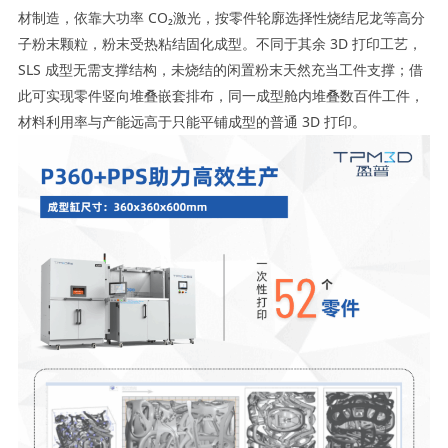
材制造，依靠大功率 CO₂激光，按零件轮廓选择性烧结尼龙等高分
子粉末颗粒，粉末受热粘结固化成型。不同于其余 3D 打印工艺，
SLS 成型无需支撑结构，未烧结的闲置粉末天然充当工件支撑；借
此可实现零件竖向堆叠嵌套排布，同一成型舱内堆叠数百件工件，
材料利用率与产能远高于只能平铺成型的普通 3D 打印。