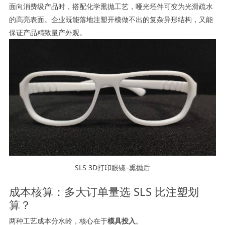
面向消费级产品时，搭配化学熏抛工艺，哑光坯件可变为光滑疏水
的高亮表面。企业既能落地注塑开模做不出的复杂异形结构，又能
保证产品精致量产外观。
SLS 3D打印眼镜–熏抛后
成本核算：多大订单量选 SLS 比注塑划
算？
两种工艺成本分水岭，核心在于
模具投入
。