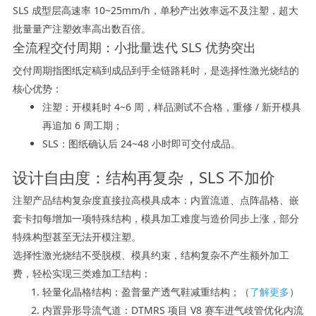
SLS 成型层高速率 10~25mm/h，单秒产出效率远不及注塑，超大
批量量产注塑效率高出数百倍。
全流程交付周期：小批量迭代 SLS 优势突出
交付周期指图纸定稿到成品到手全链路耗时，是选择性激光烧结的
核心优势：
注塑：开模耗时 4~6 周，样品测试不合格，重修 / 新开模具
再追加 6 周工期；
SLS：图纸确认后 24~48 小时即可交付成品。
设计自由度：结构再复杂，SLS 不加价
注塑产品结构复杂度直接拉高模具成本：内置流道、点阵晶格、嵌
套卡扣每增加一项特殊结构，模具加工难度与造价同步上涨，部分
特殊构型甚至无法开模注塑。
选择性激光烧结不受脱模、模具约束，结构复杂不产生额外加工
费，轻松实现三类难加工结构：
轻量化晶格结构：盈普量产透气鞋减重结构；（
了解更多
）
内置异形导流气道：DTMRS 项目 V8 赛车进气歧管优化内流