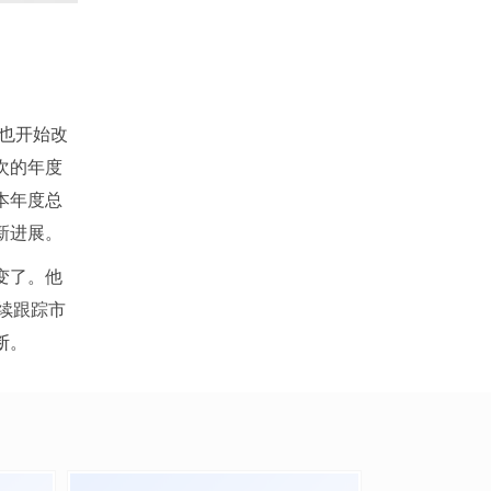
es也开始改
次的年度
本年度总
新进展。
变了。他
持续跟踪市
断。