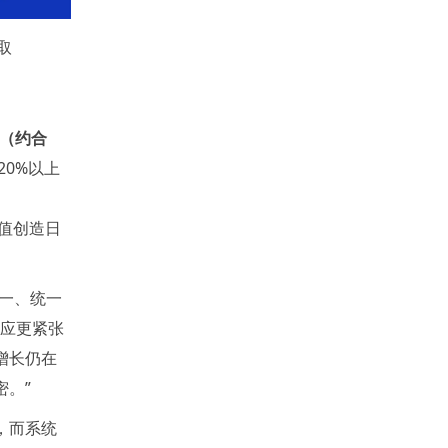
获取
元（约合
20%以上
价值创造日
单一、统一
适应更紧张
增长仍在
。”
，而系统